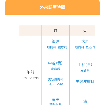
外来診療時間
月
火
笹原
大岩
一般内科・
糖尿病
一般内科
・
血液内科
中谷（貴）
中谷（貴）
皮膚科
皮膚科
午前
9:00～12:30
美容皮膚科
美容皮膚科
9:30-12:30
窪田
浦
整形外科